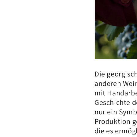
Die georgisc
anderen Wein
mit Handarbei
Geschichte de
nur ein Symbo
Produktion g
die es ermögl