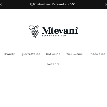
📦Kostenloser Versand ab 50€
Brandy
Qvevri-Weine
Rotweine
Weißweine
Roséweine
Rezepte