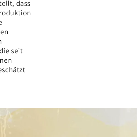
ellt, dass
produktion
e
ten
n
ie seit
inen
eschätzt