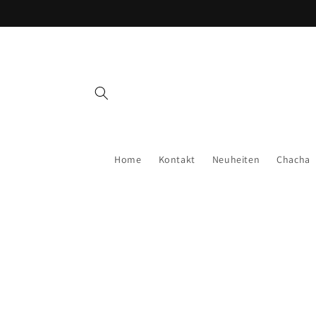
Direkt
👍 30 Tage Geld-Zurück-Garantie
zum
Inhalt
Home
Kontakt
Neuheiten
Chacha