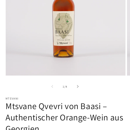
Medien
M
1
2
in
in
von
1
/
4
Modal
M
öffnen
ö
MTEVANI
Mtsvane Qvevri von Baasi –
Authentischer Orange-Wein aus
Georgien