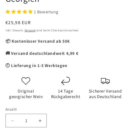
1 Bewertung
Normaler
€25,98 EUR
Preis
Inkl. Steuern.
Versand
wird beim Checkout berechnet
📦 Kostenloser Versand ab 50€
🚚 Versand deutschlandweit 4,99 €
🕛 Lieferung in 1-3 Werktagen
Original
14 Tage
Sicherer Versand
georgischer Wein
Rückgaberecht
aus Deutschland
Anzahl
Verringere
Erhöhe
die
die