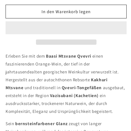
Menge
Menge
für
für
In den Warenkorb legen
Mtsvane
Mtsvane
Qvevri
Qvevri
von
von
Baasi
Baasi
–
–
Authentischer
Authentischer
Orange-
Orange-
Erleben Sie mit dem
Baasi Mtsvane Qvevri
einen
Wein
Wein
faszinierenden Orange-Wein, der tief in der
aus
aus
jahrtausendealten georgischen Weinkultur verwurzelt ist.
Georgien
Georgien
Hergestellt aus der autochthonen Rebsorte
Kakhuri
Mtsvane
und traditionell in
Qvevri-Tongefäßen
ausgebaut,
entsteht in der Region
Vazisubani (Kachetien)
ein
ausdrucksstarker, trockenerer Naturwein, der durch
Komplexität, Eleganz und Ursprünglichkeit begeistert.
Sein
bernsteinfarbener Glanz
zeugt von langer